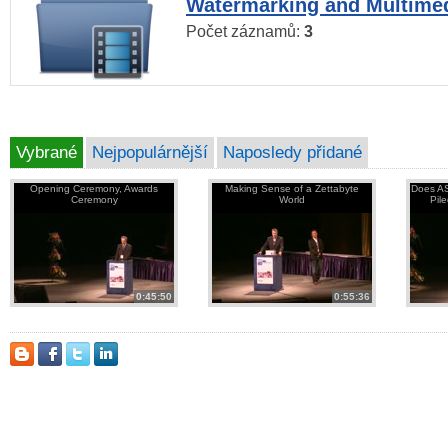
Watermarking and Multimed
Počet záznamů:
3
Vybrané
Nejpopulárnější
Naposledy přidané
Opening Ceremony, Awards
Making Sense of a Zettabyte
Does AS
Ceremony
World
Pil
0:45:50
0:55:36