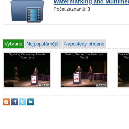
Watermarking and Multimed
Počet záznamů:
3
Vybrané
Nejpopulárnější
Naposledy přidané
Opening Ceremony, Awards
Making Sense of a Zettabyte
Does AS
Ceremony
World
Pil
0:45:50
0:55:36