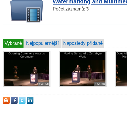
Watermarking and Multimed
Počet záznamů:
3
Vybrané
Nejpopulárnější
Naposledy přidané
Opening Ceremony, Awards
Making Sense of a Zettabyte
Does AS
Ceremony
World
Pil
0:45:50
0:55:36