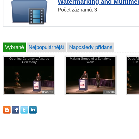
Watermarking and Multimed
Počet záznamů:
3
Vybrané
Nejpopulárnější
Naposledy přidané
Opening Ceremony, Awards
Making Sense of a Zettabyte
Does AS
Ceremony
World
Pil
0:45:50
0:55:36