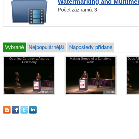
Watermarking and Multimed
Počet záznamů:
3
Vybrané
Nejpopulárnější
Naposledy přidané
Opening Ceremony, Awards
Making Sense of a Zettabyte
Does AS
Ceremony
World
Pil
0:45:50
0:55:36