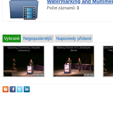
Watermarking and Multimed
Počet záznamů:
3
Vybrané
Nejpopulárnější
Naposledy přidané
Opening Ceremony, Awards
Making Sense of a Zettabyte
Does AS
Ceremony
World
Pil
0:45:50
0:55:36