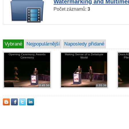
Watermarking and Multimed
Počet záznamů:
3
Vybrané
Nejpopulárnější
Naposledy přidané
Opening Ceremony, Awards
Making Sense of a Zettabyte
Does AS
Ceremony
World
Pil
0:45:50
0:55:36