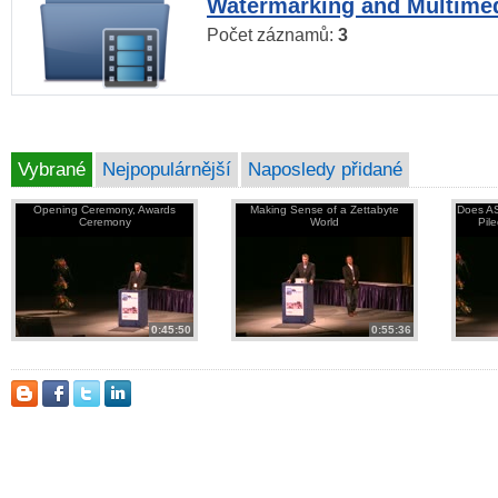
Watermarking and Multimed
Počet záznamů:
3
Vybrané
Nejpopulárnější
Naposledy přidané
Opening Ceremony, Awards
Making Sense of a Zettabyte
Does AS
Ceremony
World
Pil
0:45:50
0:55:36