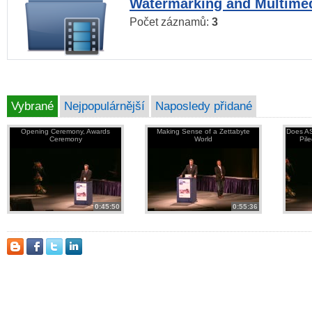
Watermarking and Multimed
Počet záznamů:
3
Vybrané
Nejpopulárnější
Naposledy přidané
Opening Ceremony, Awards
Making Sense of a Zettabyte
Does AS
Ceremony
World
Pil
0:45:50
0:55:36