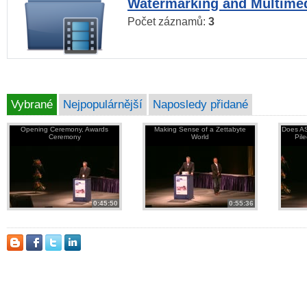
Watermarking and Multimed
Počet záznamů:
3
Vybrané
Nejpopulárnější
Naposledy přidané
Opening Ceremony, Awards
Making Sense of a Zettabyte
Does AS
Ceremony
World
Pil
0:45:50
0:55:36