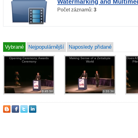
Watermarking and Multimed
Počet záznamů:
3
Vybrané
Nejpopulárnější
Naposledy přidané
Opening Ceremony, Awards
Making Sense of a Zettabyte
Does AS
Ceremony
World
Pil
0:45:50
0:55:36