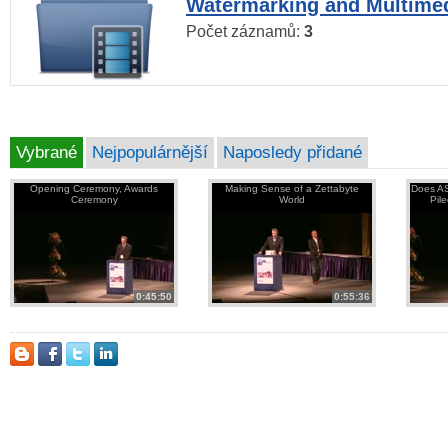
Watermarking and Multimed
Počet záznamů:
3
Vybrané
Nejpopulárnější
Naposledy přidané
Opening Ceremony, Awards
Making Sense of a Zettabyte
Does AS
Ceremony
World
Pil
0:45:50
0:55:36