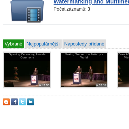
Watermarking and Multimed
Počet záznamů:
3
Vybrané
Nejpopulárnější
Naposledy přidané
Opening Ceremony, Awards
Making Sense of a Zettabyte
Does AS
Ceremony
World
Pil
0:45:50
0:55:36