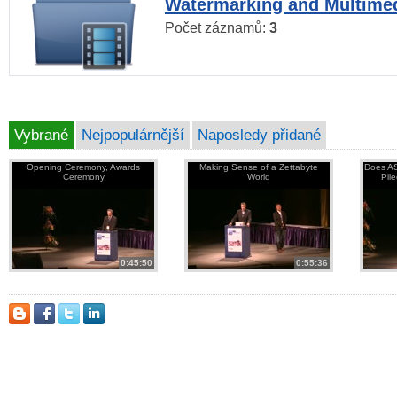
Watermarking and Multimed
Počet záznamů:
3
Vybrané
Nejpopulárnější
Naposledy přidané
Opening Ceremony, Awards
Making Sense of a Zettabyte
Does AS
Ceremony
World
Pil
0:45:50
0:55:36