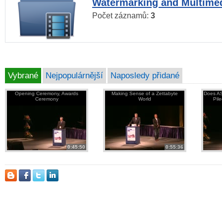
Watermarking and Multimed
Počet záznamů:
3
Vybrané
Nejpopulárnější
Naposledy přidané
Opening Ceremony, Awards
Making Sense of a Zettabyte
Does AS
Ceremony
World
Pil
0:45:50
0:55:36