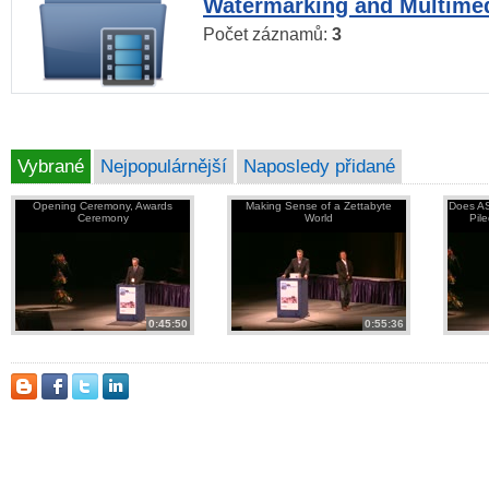
Watermarking and Multimed
Počet záznamů:
3
Vybrané
Nejpopulárnější
Naposledy přidané
Opening Ceremony, Awards
Making Sense of a Zettabyte
Does AS
Ceremony
World
Pil
0:45:50
0:55:36