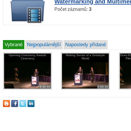
Watermarking and Multimed
Počet záznamů:
3
Vybrané
Nejpopulárnější
Naposledy přidané
Opening Ceremony, Awards
Making Sense of a Zettabyte
Does AS
Ceremony
World
Pil
0:45:50
0:55:36