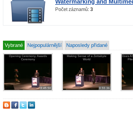
Watermarking and Multimed
Počet záznamů:
3
Vybrané
Nejpopulárnější
Naposledy přidané
Opening Ceremony, Awards
Making Sense of a Zettabyte
Does AS
Ceremony
World
Pil
0:45:50
0:55:36