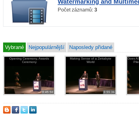
Watermarking and Multimed
Počet záznamů:
3
Vybrané
Nejpopulárnější
Naposledy přidané
Opening Ceremony, Awards
Making Sense of a Zettabyte
Does AS
Ceremony
World
Pil
0:45:50
0:55:36