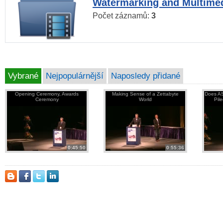
Watermarking and Multimed
Počet záznamů:
3
Vybrané
Nejpopulárnější
Naposledy přidané
Opening Ceremony, Awards
Making Sense of a Zettabyte
Does AS
Ceremony
World
Pil
0:45:50
0:55:36