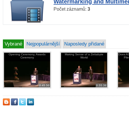
Watermarking and Multimed
Počet záznamů:
3
Vybrané
Nejpopulárnější
Naposledy přidané
Opening Ceremony, Awards
Making Sense of a Zettabyte
Does AS
Ceremony
World
Pil
0:45:50
0:55:36