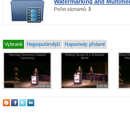
Watermarking and Multimed
Počet záznamů:
3
Vybrané
Nejpopulárnější
Naposledy přidané
Opening Ceremony, Awards
Making Sense of a Zettabyte
Does AS
Ceremony
World
Pil
0:45:50
0:55:36