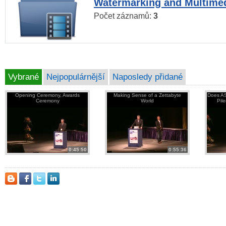
Watermarking and Multimed
Počet záznamů:
3
Vybrané
Nejpopulárnější
Naposledy přidané
Opening Ceremony, Awards
Making Sense of a Zettabyte
Does AS
Ceremony
World
Pil
0:45:50
0:55:36