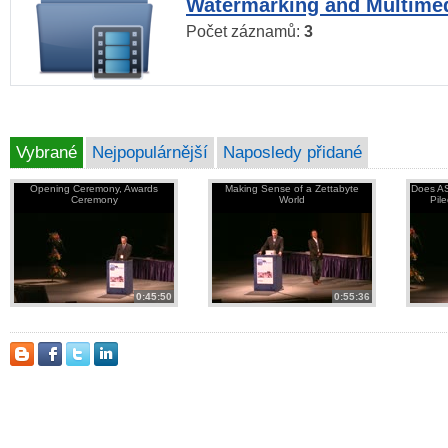
Watermarking and Multimed
Počet záznamů:
3
Vybrané
Nejpopulárnější
Naposledy přidané
Opening Ceremony, Awards
Making Sense of a Zettabyte
Does AS
Ceremony
World
Pil
0:45:50
0:55:36