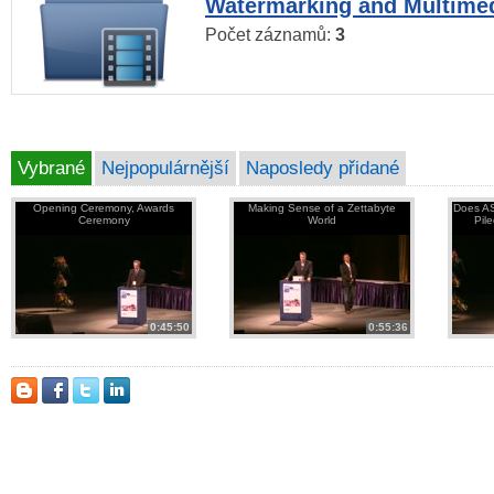
Watermarking and Multimed
Počet záznamů:
3
Vybrané
Nejpopulárnější
Naposledy přidané
Opening Ceremony, Awards
Making Sense of a Zettabyte
Does AS
Ceremony
World
Pil
0:45:50
0:55:36