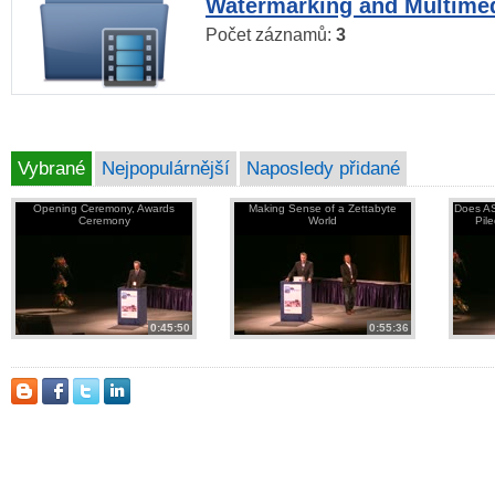
Watermarking and Multimed
Počet záznamů:
3
Vybrané
Nejpopulárnější
Naposledy přidané
Opening Ceremony, Awards
Making Sense of a Zettabyte
Does AS
Ceremony
World
Pil
0:45:50
0:55:36