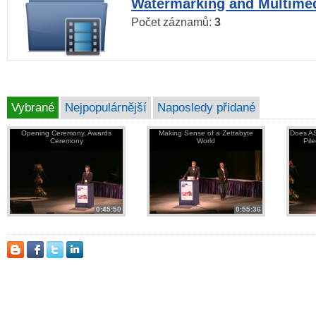
Watermarking and Multimed
Počet záznamů:
3
Vybrané
Nejpopulárnější
Naposledy přidané
Opening Ceremony, Awards
Making Sense of a Zettabyte
Does AS
Ceremony
World
Pil
0:45:50
0:55:36