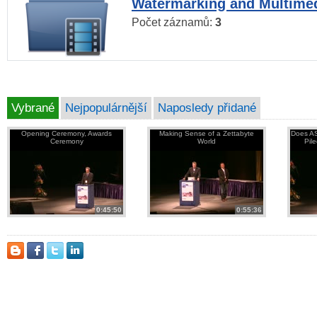
Watermarking and Multimed
Počet záznamů:
3
Vybrané
Nejpopulárnější
Naposledy přidané
Opening Ceremony, Awards
Making Sense of a Zettabyte
Does AS
Ceremony
World
Pil
0:45:50
0:55:36