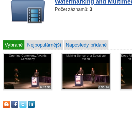
Watermarking and Multimed
Počet záznamů:
3
Vybrané
Nejpopulárnější
Naposledy přidané
Opening Ceremony, Awards
Making Sense of a Zettabyte
Does AS
Ceremony
World
Pil
0:45:50
0:55:36