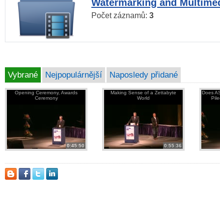
Watermarking and Multimed
Počet záznamů:
3
Vybrané
Nejpopulárnější
Naposledy přidané
Opening Ceremony, Awards
Making Sense of a Zettabyte
Does AS
Ceremony
World
Pil
0:45:50
0:55:36