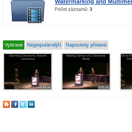
Watermarking and Multimed
Počet záznamů:
3
Vybrané
Nejpopulárnější
Naposledy přidané
Opening Ceremony, Awards
Making Sense of a Zettabyte
Does AS
Ceremony
World
Pil
0:45:50
0:55:36