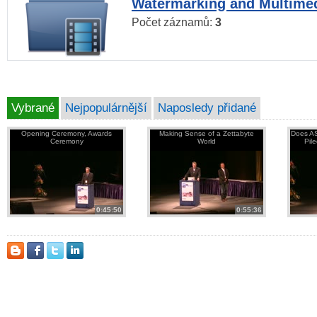
Watermarking and Multimed
Počet záznamů:
3
Vybrané
Nejpopulárnější
Naposledy přidané
Opening Ceremony, Awards
Making Sense of a Zettabyte
Does AS
Ceremony
World
Pil
0:45:50
0:55:36