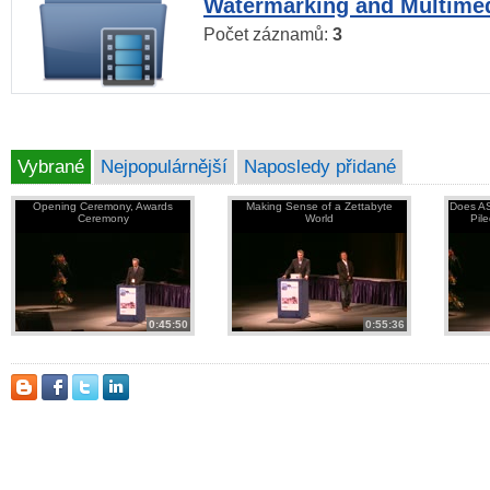
Watermarking and Multimed
Počet záznamů:
3
Vybrané
Nejpopulárnější
Naposledy přidané
Opening Ceremony, Awards
Making Sense of a Zettabyte
Does AS
Ceremony
World
Pil
0:45:50
0:55:36