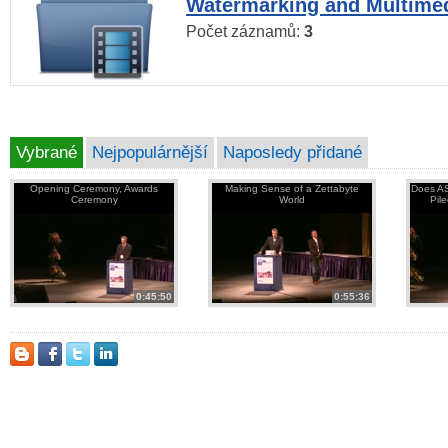
Watermarking and Multimed
Počet záznamů:
3
Vybrané
Nejpopulárnější
Naposledy přidané
Opening Ceremony, Awards
Making Sense of a Zettabyte
Does AS
Ceremony
World
Pil
0:45:50
0:55:36