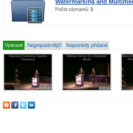
Watermarking and Multimed
Počet záznamů:
3
Vybrané
Nejpopulárnější
Naposledy přidané
Opening Ceremony, Awards
Making Sense of a Zettabyte
Does AS
Ceremony
World
Pil
0:45:50
0:55:36