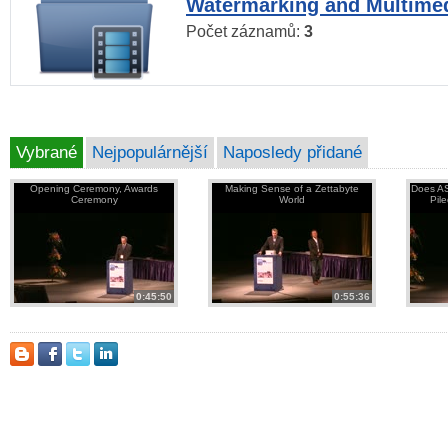
Watermarking and Multimed
Počet záznamů:
3
Vybrané
Nejpopulárnější
Naposledy přidané
Opening Ceremony, Awards
Making Sense of a Zettabyte
Does AS
Ceremony
World
Pil
0:45:50
0:55:36