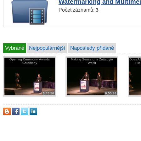
Watermarking and Multimed
Počet záznamů:
3
Vybrané
Nejpopulárnější
Naposledy přidané
Opening Ceremony, Awards
Making Sense of a Zettabyte
Does AS
Ceremony
World
Pil
0:45:50
0:55:36