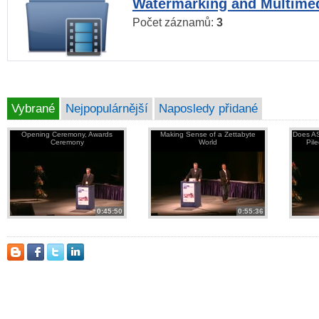
Watermarking and Multimed
Počet záznamů:
3
Vybrané
Nejpopulárnější
Naposledy přidané
Opening Ceremony, Awards
Making Sense of a Zettabyte
Does AS
Ceremony
World
Pil
0:45:50
0:55:36