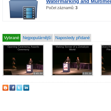
Watermarking and Multimed
Počet záznamů:
3
Vybrané
Nejpopulárnější
Naposledy přidané
Opening Ceremony, Awards
Making Sense of a Zettabyte
Does AS
Ceremony
World
Pil
0:45:50
0:55:36