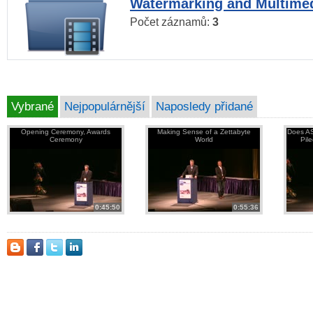
Watermarking and Multimed
Počet záznamů:
3
Vybrané
Nejpopulárnější
Naposledy přidané
Opening Ceremony, Awards
Making Sense of a Zettabyte
Does AS
Ceremony
World
Pil
0:45:50
0:55:36