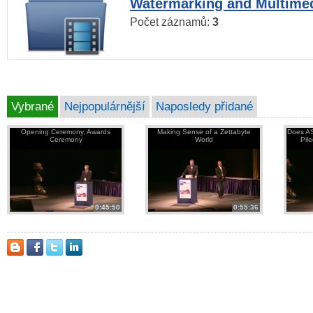
Watermarking and Multimed
Počet záznamů:
3
Vybrané
Nejpopulárnější
Naposledy přidané
Opening Ceremony, Awards
Making Sense of a Zettabyte
Does AS
Ceremony
World
Pil
0:45:50
0:55:36