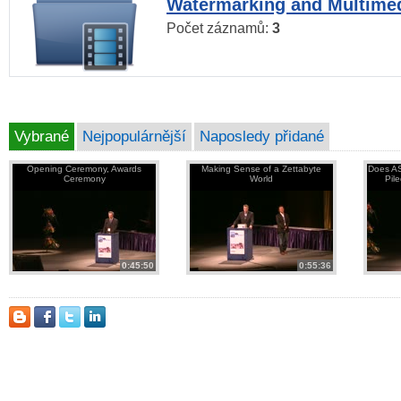
Watermarking and Multimed
Počet záznamů:
3
Vybrané
Nejpopulárnější
Naposledy přidané
Opening Ceremony, Awards
Making Sense of a Zettabyte
Does AS
Ceremony
World
Pil
0:45:50
0:55:36