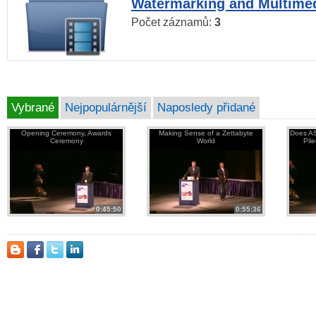
Watermarking and Multimed
Počet záznamů:
3
Vybrané
Nejpopulárnější
Naposledy přidané
Opening Ceremony, Awards
Making Sense of a Zettabyte
Does AS
Ceremony
World
Pil
0:45:50
0:55:36