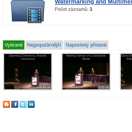
Watermarking and Multimed
Počet záznamů:
3
Vybrané
Nejpopulárnější
Naposledy přidané
Opening Ceremony, Awards
Making Sense of a Zettabyte
Does AS
Ceremony
World
Pil
0:45:50
0:55:36