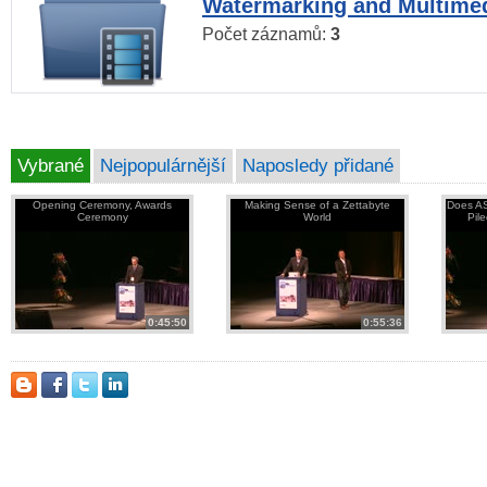
Watermarking and Multimed
Počet záznamů:
3
Vybrané
Nejpopulárnější
Naposledy přidané
Opening Ceremony, Awards
Making Sense of a Zettabyte
Does AS
Ceremony
World
Pil
0:45:50
0:55:36