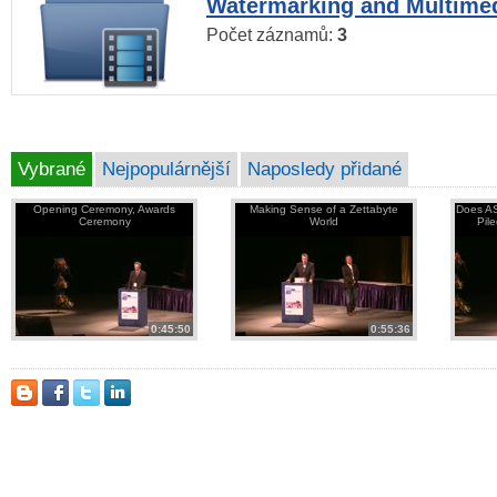
Watermarking and Multimed
Počet záznamů:
3
Vybrané
Nejpopulárnější
Naposledy přidané
Opening Ceremony, Awards
Making Sense of a Zettabyte
Does AS
Ceremony
World
Pil
0:45:50
0:55:36