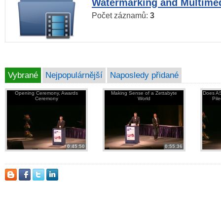
Watermarking and Multimed
Počet záznamů:
3
Vybrané
Nejpopulárnější
Naposledy přidané
Opening Ceremony, Awards
Making Sense of a Zettabyte
Does AS
Ceremony
World
Pil
0:45:50
0:55:36