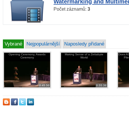
Watermarking and Multimed
Počet záznamů:
3
Vybrané
Nejpopulárnější
Naposledy přidané
Opening Ceremony, Awards
Making Sense of a Zettabyte
Does AS
Ceremony
World
Pil
0:45:50
0:55:36