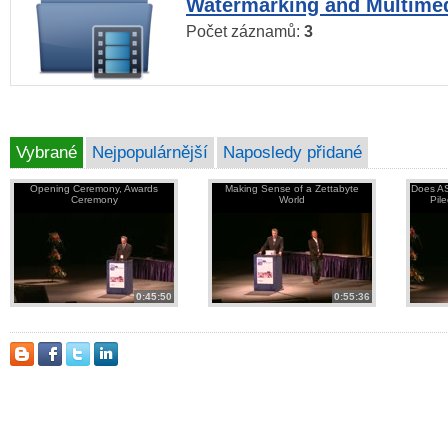
Watermarking and Multimed
Počet záznamů:
3
Vybrané
Nejpopulárnější
Naposledy přidané
Opening Ceremony, Awards
Making Sense of a Zettabyte
Does AS
Ceremony
World
Pil
0:45:50
0:55:36