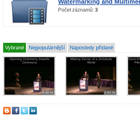
Watermarking and Multimed
Počet záznamů:
3
Vybrané
Nejpopulárnější
Naposledy přidané
Opening Ceremony, Awards
Making Sense of a Zettabyte
Does AS
Ceremony
World
Pil
0:45:50
0:55:36